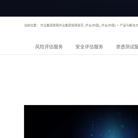
当前位置：
开云集团官网开云集团官网首页_开云(中国)_开云(中国)
>
产品与解决
风险评估服务
安全评估服务
渗透测试