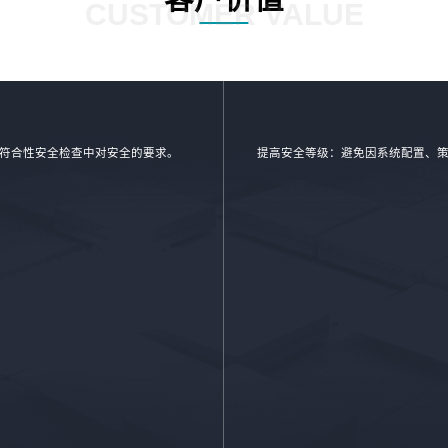
CUSTOMER VALUE
符合性安全检查中对安全的要求。
提高安全等级：避免因系统配置、