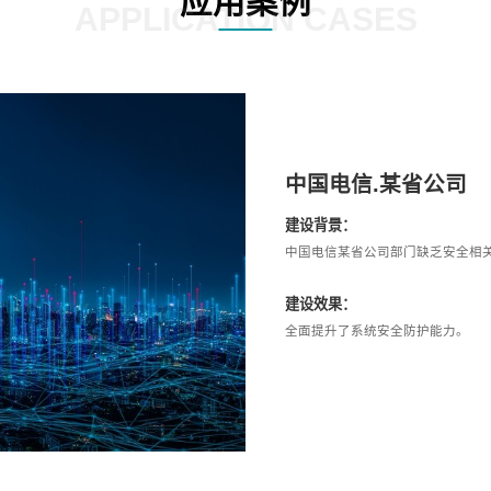
应用案例
APPLICATION CASES
中国电信.某省公司
建设背景：
中国电信某省公司部门缺乏安全相
建设效果：
全面提升了系统安全防护能力。