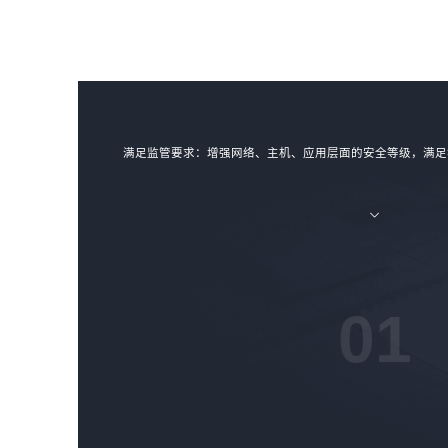
满足监管要求：增强网络、主机、应用层面的安全等级，满足
01