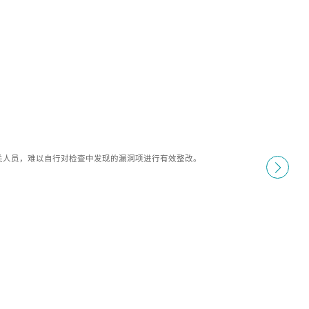
关人员，难以自行对检查中发现的漏洞项进行有效整改。