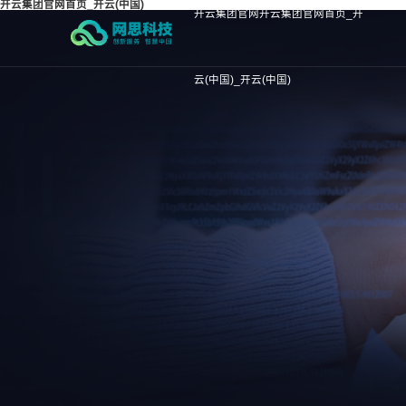
开云集团官网首页_开云(中国)
开云集团官网开云集团官网首页_开
云(中国)_开云(中国)