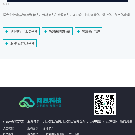
MSS
提升企业对信息的感知能力、分析能力和处理能力，以实现企业的智能化、数字化、科学化管理
企业数字化服务平台
智慧采购供应链
智慧资产管理
综合行政管理平台
产品与解决方案
服务体系
开云集团官网开云集团官网首页_开云(中国)_开云(中国)
新闻资讯
人工智能
服务级别
企业简介
数字孪生
服务网络
开云集团官网首页_开云(中国)