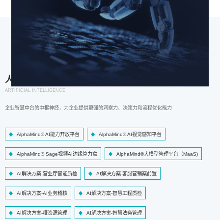
人工智能
ARTIFICIAL INTELLIGENCE
企业智慧中台的中枢神经，为企业提供更强的洞察力、决策力和流程优化能力
AlphaMind® AI能力开放平台
AlphaMind® AI视觉感知平台
AlphaMind® Sage视频AI边缘算力盒
AlphaMind®大模型管理平台（MaaS)
AI解决方案-营业厅智能质检
AI解决方案-客服营销案前置
AI解决方案-AI业务稽核
AI解决方案-智慧工程质检
AI解决方案-哑资源管理
AI解决方案-智慧法务管理