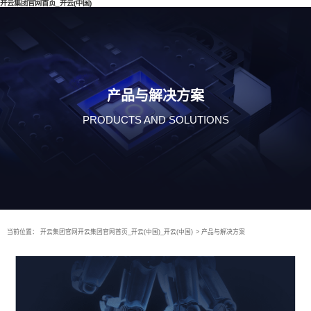
开云集团官网首页_开云(中国)
产品与解决方案
PRODUCTS AND SOLUTIONS
当前位置：
开云集团官网开云集团官网首页_开云(中国)_开云(中国)
>
产品与解决方案