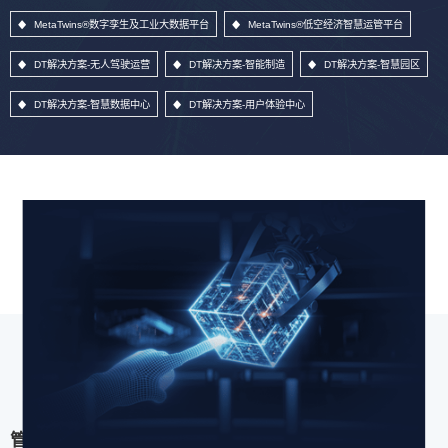
MetaTwins®数字孪生及工业大数据平台
MetaTwins®低空经济智慧运管平台
DT解决方案-无人驾驶运营
DT解决方案-智能制造
DT解决方案-智慧园区
DT解决方案-智慧数据中心
DT解决方案-用户体验中心
管理信息系统