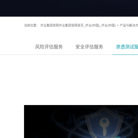
当前位置：
开云集团官网开云集团官网首页_开云(中国)_开云(中国)
>
产品与解决
风险评估服务
安全评估服务
渗透测试