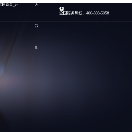
官网首页_开
入
全国服务热线：400-808-5058
我
们