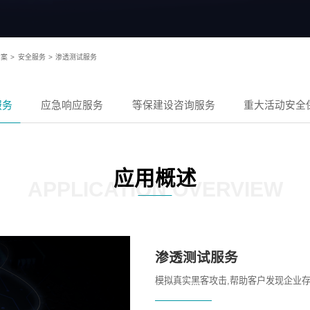
方案
>
安全服务
>
渗透测试服务
服务
应急响应服务
等保建设咨询服务
重大活动安全
应用概述
APPLICATION OVERVIEW
渗透测试服务
模拟真实黑客攻击,帮助客户发现企业