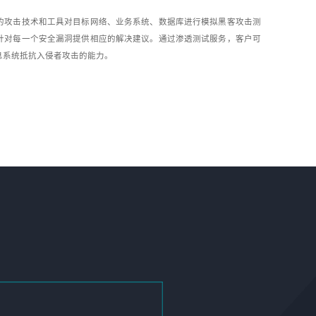
的攻击技术和工具对目标网络、业务系统、数据库进行模拟黑客攻击测
针对每一个安全漏洞提供相应的解决建议。通过渗透测试服务，客户可
息系统抵抗入侵者攻击的能力。