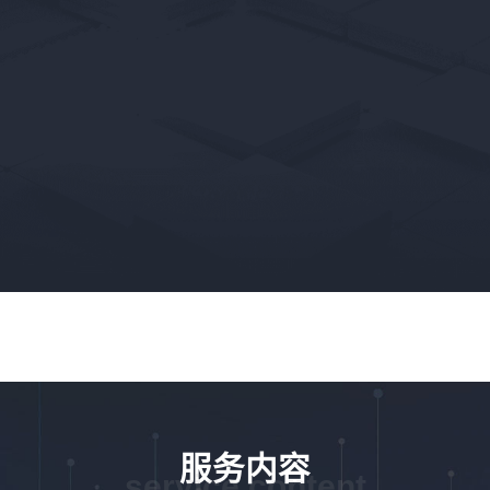
服务内容
service content