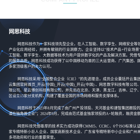
网思科技
网思科技作为一家科技领先型企业，在人工智能、数字孪生、网络安全等
产业化应用经验，并拥有敏锐的行业洞察力。企业坚持以“技术产品+行业场景
工智能、数字孪生、大数据等技术为用户提供数字化的产品及解决方案。凭借
的服务品质，网思科技成功获得了以中国移动为首的三大运营商、广汽集团、
多家顶级客户的大力认可。
网思科技采用“全国整合企业（CIE）”的先进理念，成员企业囊括开云集
云集团官网首页_开云(中国)_开云(中国)_开云(中国) 、网思数字科技有限公
限公司、星云博创科技有限公司，并先后在北京、天津、黑龙江、吉林、辽宁
区设立15家分支机构，构建了覆盖全国的市场网络和服务支撑体系。
网思科技于2023年8月完成了由广州产投领投、天河基金和建智集团跟投
潜在独角兽企业”；2024年9月，完成由范式基金独家领投的A+轮融资，融资
网思科技凭借雄厚的技术实力成功获得CMMI5、CCRC、6个ISO标准
家专精特新小巨人企业、国家高新技术企业、广东省专精特新中小企业和广州
多项政府和行业的重要荣誉。