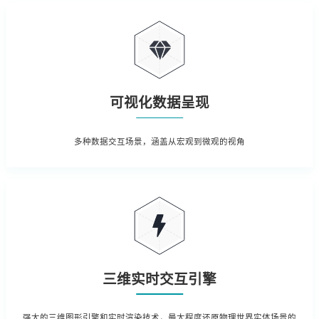
可视化数据呈现
多种数据交互场景，涵盖从宏观到微观的视角
三维实时交互引擎
强大的三维图形引擎和实时渲染技术，最大程度还原物理世界实体场景的