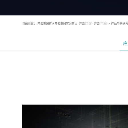
当前位置：
开云集团官网开云集团官网首页_开云(中国)_开云(中国)
>
产品与解决
应