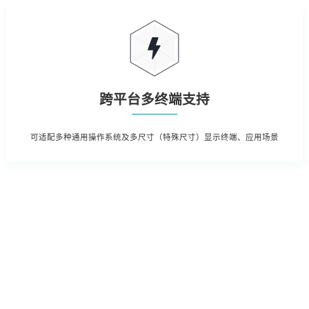
跨平台多终端支持
可适配多种通用操作系统及多尺寸（特殊尺寸）显示终端、应用场景