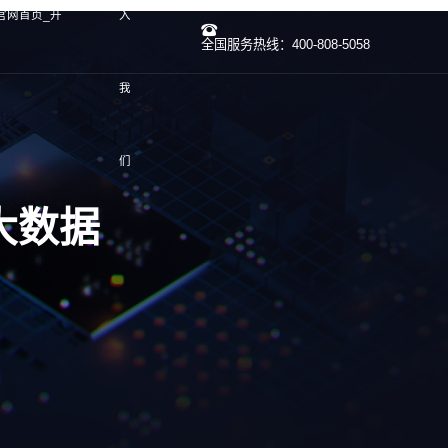
官网首页_开
入
全国服务热线：400-808-5058
我
们
业大数据