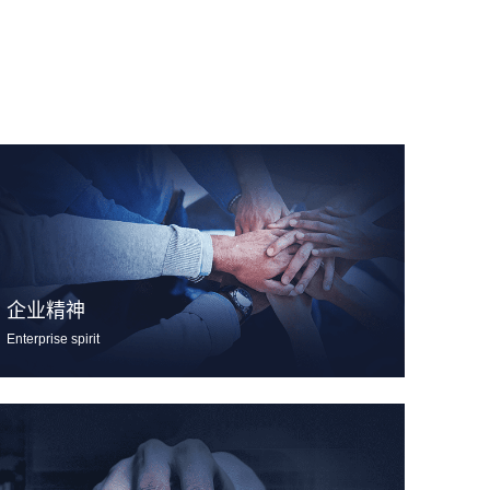
企业精神
Enterprise spirit