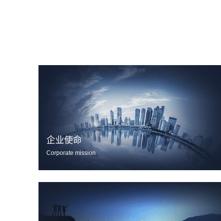
企业使命
Corporate mission