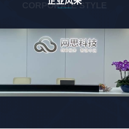
企业风采
CORPORATE STYLE