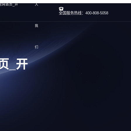
官网首页_开
入
全国服务热线：400-808-5058
我
们
页_开