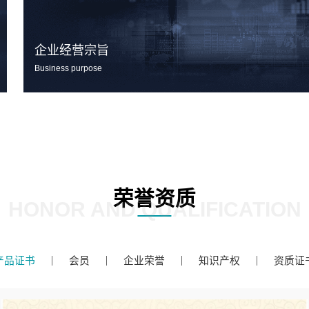
企业经营宗旨
Business purpose
荣誉资质
HONOR AND QUALIFICATION
产品证书
会员
企业荣誉
知识产权
资质证