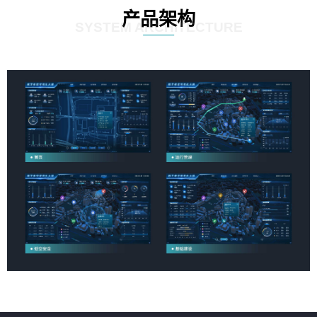
产品架构
SYSTEM ARCHITECTURE