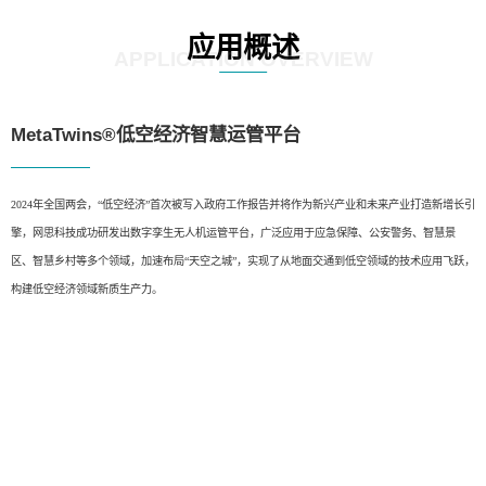
应用概述
APPLICATION OVERVIEW
MetaTwins®低空经济智慧运管平台
2024年全国两会，“低空经济”首次被写入政府工作报告并将作为新兴产业和未来产业打造新增长引
擎，网思科技成功研发出数字孪生无人机运管平台，广泛应用于应急保障、公安警务、智慧景
区、智慧乡村等多个领域，加速布局“天空之城”，实现了从地面交通到低空领域的技术应用飞跃，
构建低空经济领域新质生产力。