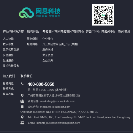
产品与解决方案
服务体系
开云集团官网开云集团官网首页_开云(中国)_开云(中国)
新闻资讯
人工智能
服务级别
企业简介
数字孪生
服务网络
开云集团官网首页_开云(中国)
数字化转型解
服务网络
安全服务
荣誉资质
运维服务
企业风采
技术咨询服务
加入我们
联系我们
招聘岗位
400-808-5058
联系方式
周一到周五9:30-18:00 (北京时间）
留言表单
广州市黄埔区科学大道18号芯大厦B2栋1-2层
商务合作: marketing@stickupkidz.com
媒体合作: media@stickupkidz.com
Overseas business: NETTHINK HOLDINGS(HK)CO.,LIMITED
Add: Unit 04-05, 16F, The Broadway No.54-62 Lockhart Road,
Wanchai, HongKong
Email: sinontt_business@stickupkidz.com