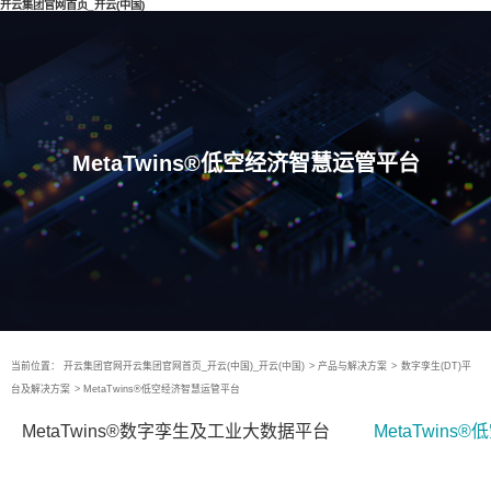
开云集团官网首页_开云(中国)
MetaTwins®低空经济智慧运管平台
当前位置：
开云集团官网开云集团官网首页_开云(中国)_开云(中国)
>
产品与解决方案
>
数字孪生(DT)平
台及解决方案
>
MetaTwins®低空经济智慧运管平台
MetaTwins®数字孪生及工业大数据平台
MetaTwin