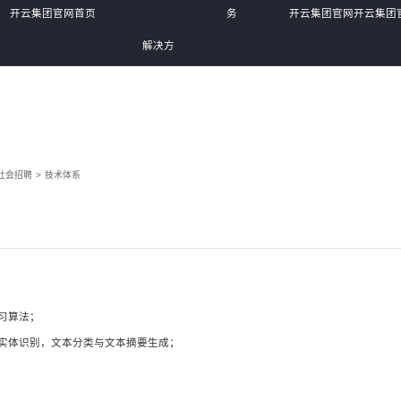
开云集团官网首页
务
开云集团官网开云集团
解决方
_开云(中国)
体
云(中国)_开云(中国)
案
系
社会招聘
>
技术体系
习算法；
实体识别，文本分类与文本摘要生成；