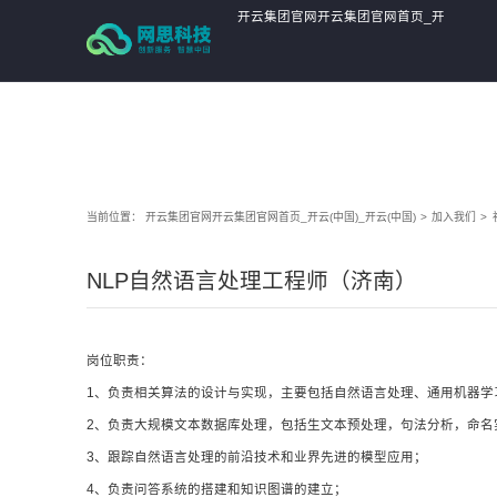
开云集团官网首页_开云(中国)
开云集团官网开云集团官网首页_开
云(中国)_开云(中国)
当前位置：
开云集团官网开云集团官网首页_开云(中国)_开云(中国)
>
加入我们
>
NLP自然语言处理工程师（济南）
岗位职责：
1、负责相关算法的设计与实现，主要包括自然语言处理、通用机器学
2、负责大规模文本数据库处理，包括生文本预处理，句法分析，命名
3、跟踪自然语言处理的前沿技术和业界先进的模型应用；
4、负责问答系统的搭建和知识图谱的建立；